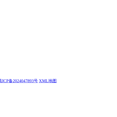
滇ICP备2024047893号
XML地图