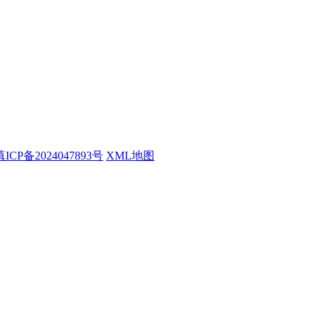
滇ICP备2024047893号
XML地图